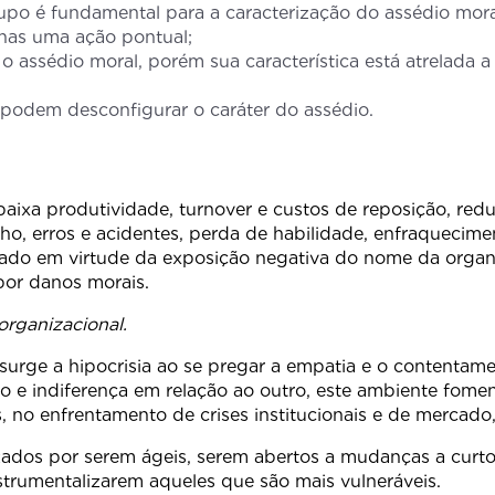
po é fundamental para a caracterização do assédio moral
nas uma ação pontual;
o assédio moral, porém sua característica está atrelada a
 podem desconfigurar o caráter do assédio.
 baixa produtividade, turnover e custos de reposição, r
o, erros e acidentes, perda de habilidade, enfraquecime
cado em virtude da exposição negativa do nome da organ
por danos morais.
organizacional.
 surge a hipocrisia ao se pregar a empatia e o content
o e indiferença em relação ao outro, este ambiente fomen
no enfrentamento de crises institucionais e de mercado, 
zados por serem ágeis, serem abertos a mudanças a curt
strumentalizarem aqueles que são mais vulneráveis.