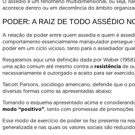
O assédio é um fenômeno multidimensional, ou seja, não
acontece dentro ou em decorrência do âmbito organizac
PODER: A RAIZ DE TODO ASSÉDIO 
A relação de poder entre quem assedia e quem é assedi
comportamento essencialmente manipulador persegue se
poder em um ciclo vicioso, tanto para o assediador qua
Resgatamos aqui uma definição dada por Weber (1958):
uma ação comum até mesmo contra a
resistência
de ou
necessariamente é outorgado e aceito para ser exercido
Talcott Parsons, sociólogo americano, defende que o p
diversas formas como as apresentadas abaixo:
Tomando o esquema apresentado acima e considerando q
modo “positivo”
, tanto com promessas de promoções e
Esse modo de exercício de poder se faz presente na r
generalizada e nas quais os valores sociais são reduzid