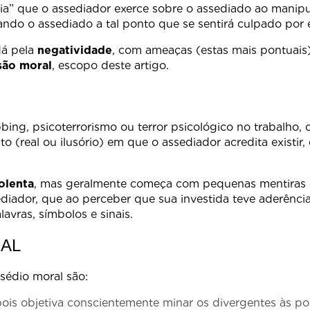
ncia” que o assediador exerce sobre o assediado ao mani
ndo o assediado a tal ponto que se sentirá culpado por e
dá pela
negatividade
, com ameaças (estas mais pontuais
são moral
, escopo deste artigo.
ing, psicoterrorismo ou terror psicológico no trabalho
o (real ou ilusório) em que o assediador acredita exist
olenta
, mas geralmente começa com pequenas mentiras e 
sediador, que ao perceber que sua investida teve aderên
vras, símbolos e sinais.
RAL
ssédio moral são:
pois objetiva conscientemente minar os divergentes às po