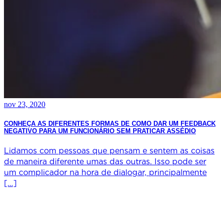
nov 23, 2020
CONHEÇA AS DIFERENTES FORMAS DE COMO DAR UM FEEDBACK
NEGATIVO PARA UM FUNCIONÁRIO SEM PRATICAR ASSÉDIO
Lidamos com pessoas que pensam e sentem as coisas
de maneira diferente umas das outras. Isso pode ser
um complicador na hora de dialogar, principalmente
[…]