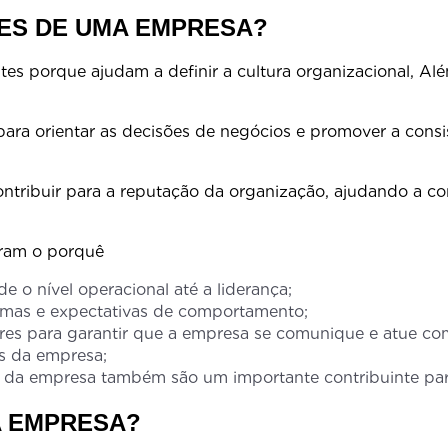
RES DE UMA EMPRESA?
es porque ajudam a definir a cultura organizacional, Al
ncionários.
 orientar as decisões de negócios e promover a consis
.
buir para a reputação da organização, ajudando a constr
eral.
azões que demonstram o porquê dos v
o nível operacional até a liderança;
rmas e expectativas de comportamento;
es para garantir que a empresa se comunique e atue com 
es da empresa;
s da empresa também são um importante contribuinte pa
A EMPRESA?