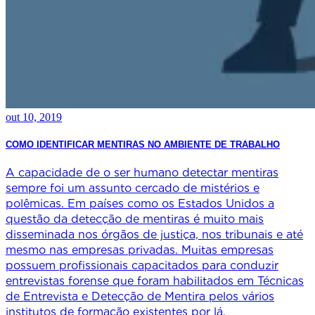
out 10, 2019
COMO IDENTIFICAR MENTIRAS NO AMBIENTE DE TRABALHO
A capacidade de o ser humano detectar mentiras
sempre foi um assunto cercado de mistérios e
polêmicas. Em países como os Estados Unidos a
questão da detecção de mentiras é muito mais
disseminada nos órgãos de justiça, nos tribunais e até
mesmo nas empresas privadas. Muitas empresas
possuem profissionais capacitados para conduzir
entrevistas forense que foram habilitados em Técnicas
de Entrevista e Detecção de Mentira pelos vários
institutos de formação existentes por lá.