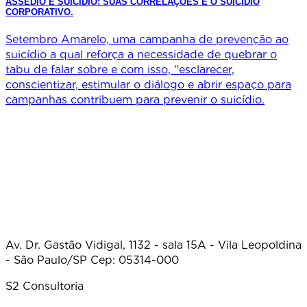
ASSÉDIO E SUICÍDIO: SUAS CORRELAÇÕES E O SUICÍDIO
CORPORATIVO.
Setembro Amarelo, uma campanha de prevenção ao
suicídio a qual reforça a necessidade de quebrar o
tabu de falar sobre e com isso, “esclarecer,
conscientizar, estimular o diálogo e abrir espaço para
campanhas contribuem para prevenir o suicídio.
Av. Dr. Gastão Vidigal, 1132 - sala 15A - Vila Leopoldina
- São Paulo/SP Cep: 05314-000
S2 Consultoria