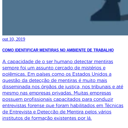
out 10, 2019
COMO IDENTIFICAR MENTIRAS NO AMBIENTE DE TRABALHO
A capacidade de o ser humano detectar mentiras
sempre foi um assunto cercado de mistérios e
polêmicas. Em países como os Estados Unidos a
questão da detecção de mentiras é muito mais
disseminada nos órgãos de justiça, nos tribunais e até
mesmo nas empresas privadas. Muitas empresas
possuem profissionais capacitados para conduzir
entrevistas forense que foram habilitados em Técnicas
de Entrevista e Detecção de Mentira pelos vários
institutos de formação existentes por lá.