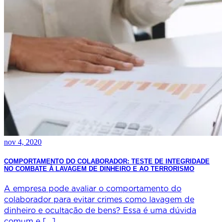
nov 4, 2020
COMPORTAMENTO DO COLABORADOR: TESTE DE INTEGRIDADE
NO COMBATE À LAVAGEM DE DINHEIRO E AO TERRORISMO
A empresa pode avaliar o comportamento do
colaborador para evitar crimes como lavagem de
dinheiro e ocultação de bens? Essa é uma dúvida
comum e […]