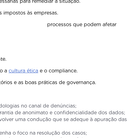
sárias para remediar a situação.
ios impostos às empresas.
ível — processos que podem afetar
básicas para ser, de fato, eficiente.
do a
cultura ética
e o compliance.
órios e as boas práticas de governança.
dologias no canal de denúncias;
arantia de anonimato e confidencialidade dos dados;
senvolver uma condução que se adeque à apuração das
enha o foco na resolução dos casos;