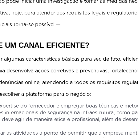
 pode iniciar uma investigação e tomar as medidas neces
iva, hoje, para atender aos requisitos legais e regulatór
lhistas e ações judiciais torna-se poss
E UM CANAL EFICIENTE?
deve apresentar algumas características 
a desenvolva ações corretivas e preventivas, fortalecen
núncias online, atendendo a todos os requisitos regulat
escolher a plataforma para o negócio:
 expertise do fornecedor e empregar boas técnicas e meto
ões internacionais de segurança na infraestrutura, como g
e deve agir de maneira ética e profissional, além de de
car as atividades a ponto de permitir que a empresa mant