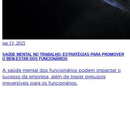
jan 13, 2025
SAÚDE MENTAL NO TRABALHO: ESTRATÉGIAS PARA PROMOVER
O BEM-ESTAR DOS FUNCIONÁRIOS
A saúde mental dos funcionários podem impactar o
sucesso da empresa, além de trazer prejuízos
irreversíveis para os funcionários.